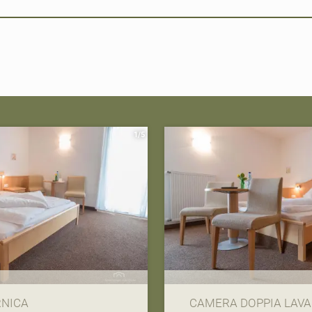
Registrazione alla newsletter
Titolo
1/5
Nome
Cognome
E-mail
Consenso marketing
RNICA
CAMERA DOPPIA LAV