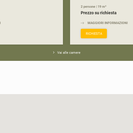
* obbligatorio
2 persone
|
19 m²
Prezzo su richiesta
ISCRIVITI ORA
I
MAGGIORI INFORMAZIONI
RICHIESTA
Vai alle camere