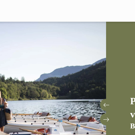
P
v
B