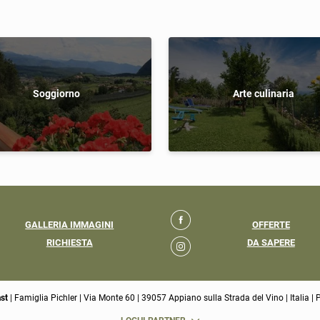
Soggiorno
Arte culinaria
GALLERIA IMMAGINI
OFFERTE
RICHIESTA
DA SAPERE
ast
|
Famiglia Pichler
|
Via Monte 60
|
39057 Appiano sulla Strada del Vino
|
Italia
|
P