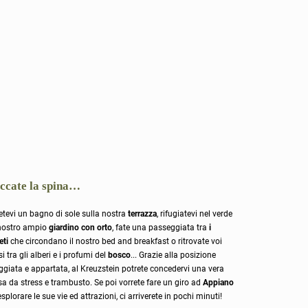
ccate la spina…
tevi un bagno di sole sulla nostra
terrazza
, rifugiatevi nel verde
nostro ampio
giardino con orto
, fate una passeggiata tra
i
eti
che circondano il nostro bed and breakfast o ritrovate voi
si tra gli alberi e i profumi del
bosco
... Grazie alla posizione
ggiata e appartata, al Kreuzstein potrete concedervi una vera
a da stress e trambusto. Se poi vorrete fare un giro ad
Appiano
esplorare le sue vie ed attrazioni, ci arriverete in pochi minuti!