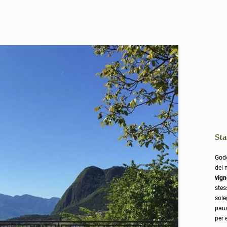
Sta
Gode
del 
vign
stes
sole
paus
per 