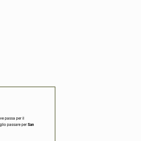
ve passa per il
eglio passare per
San