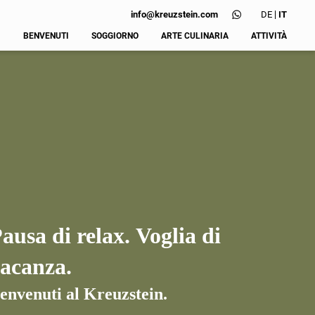
DE
IT
info@
kreuzstein.
com
BENVENUTI
SOGGIORNO
ARTE CULINARIA
ATTIVITÀ
Galleria
Camere e
Colazione al
Escursioni
immagini
prezzi
Kreuzstein
Alto Adige
Da sapere
Pranzo al sacco e
Guest
cestino da picnic
Pass
Offerte
Mobil
Tutto sul vino
Richiesta
Mete da
Consigli per
scoprire
ristoranti
Il nostro bar
ausa di relax. Voglia di
acanza.
envenuti al Kreuzstein.